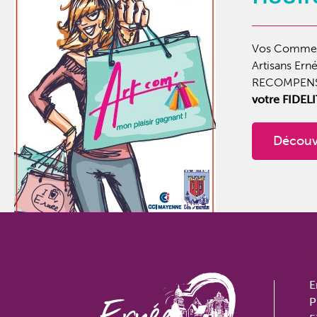
Vos Commer
Artisans Ern
RECOMPEN
votre FIDEL
Découv
E
P