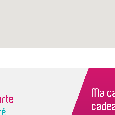
Ma c
rte
cade
té