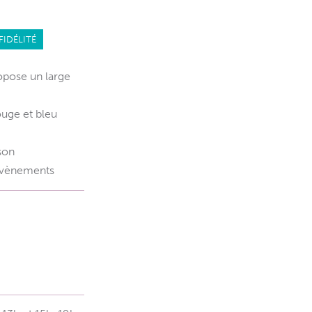
FIDÉLITÉ
opose un large
ouge et bleu
son
 évènements