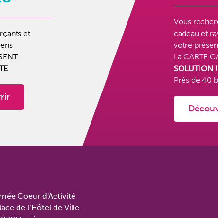
Vous recher
çants et
cadeau et rav
éens
votre présen
SENT
La CARTE C
ITE
SOLUTION !
Près de
40 b
rir
Découv
rnée Coeur d'Activité
lace de l’Hôtel de Ville