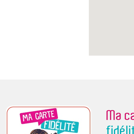
Ma ca
fidéli