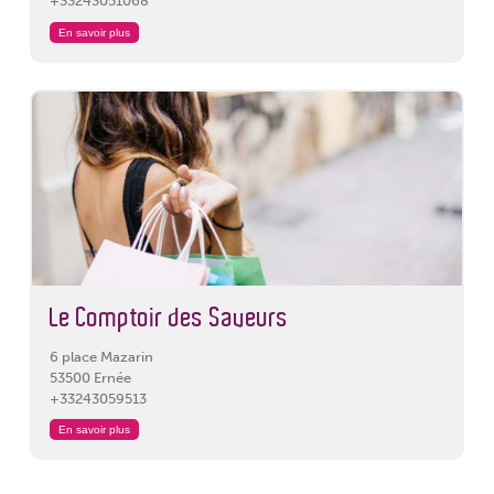
+33243051068
En savoir plus
Le Comptoir des Saveurs
6 place Mazarin
53500 Ernée
+33243059513
En savoir plus