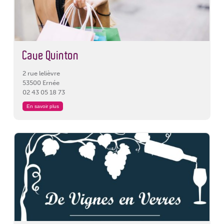
Cave Quinton
2 rue lelièvre
53500 Ernée
02 43 05 18 73
En savoir plus