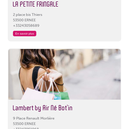
LA PETITE FRINGALE
2 place bis Thiers
53500 ERNEE
+33243058689
En savoir plus
Lambert by Air Né Bot’in
9 Place Renault Morlière
53500 ERNEE