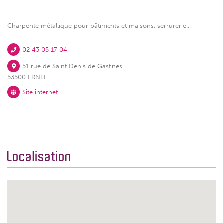
Charpente métallique pour bâtiments et maisons, serrurerie...
02 43 05 17 04
51 rue de Saint Denis de Gastines
53500 ERNEE
Site internet
Localisation