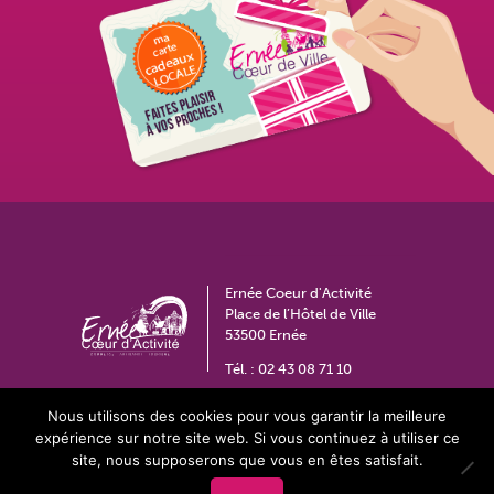
Ernée Coeur d'Activité
Place de l’Hôtel de Ville
53500 Ernée
Tél. :
02 43 08 71 10
coeurdactivite@ville-ernee.fr
Nous utilisons des cookies pour vous garantir la meilleure
expérience sur notre site web. Si vous continuez à utiliser ce
site, nous supposerons que vous en êtes satisfait.
Contact
Espace privé
Plan du site