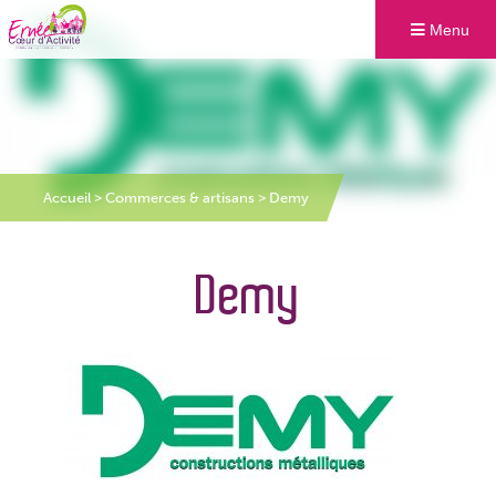
Menu
Accueil
>
Commerces & artisans
>
Demy
Demy