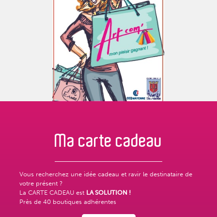
Ma carte
cadeau
Vous recherchez une idée cadeau et ravir le destinataire de
votre présent ?
La CARTE CADEAU est
LA SOLUTION !
Près de
40 boutiques adhérentes