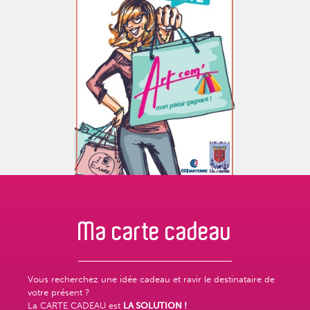
Ma carte
cadeau
Vous recherchez une idée cadeau et ravir le destinataire de
votre présent ?
La CARTE CADEAU est
LA SOLUTION !