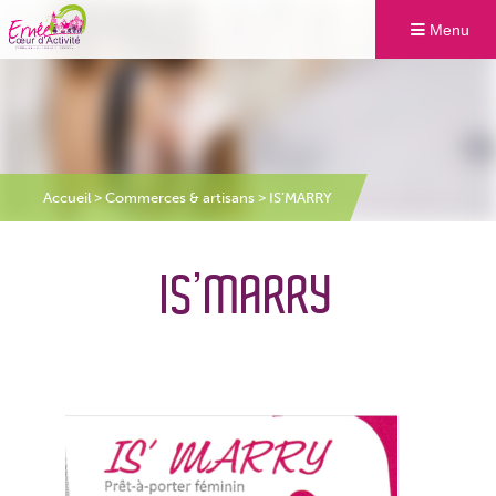
Menu
Accueil
>
Commerces & artisans
>
IS’MARRY
IS’MARRY