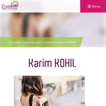
Menu
Accueil
>
Commerces & artisans
>
Karim KOHIL
Karim KOHIL