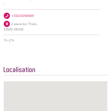
-
+33243058689
2 place bis Thiers
53500 ERNEE
7h-17h
Localisation