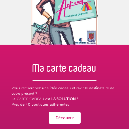
Ma carte
cadeau
Vous recherchez une idée cadeau et ravir le destinataire de
votre présent ?
La CARTE CADEAU est
LA SOLUTION !
Près de
40 boutiques adhérentes
Découvrir