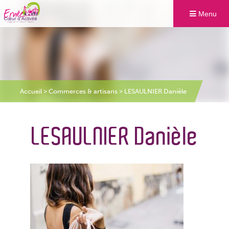
Menu
Accueil
>
Commerces & artisans
>
LESAULNIER Danièle
LESAULNIER Danièle