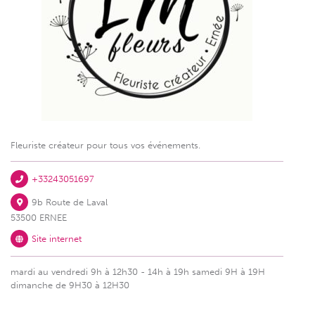
Fleuriste créateur pour tous vos événements.
+33243051697
9b Route de Laval
53500 ERNEE
Site internet
mardi au vendredi 9h à 12h30 - 14h à 19h samedi 9H à 19H
dimanche de 9H30 à 12H30