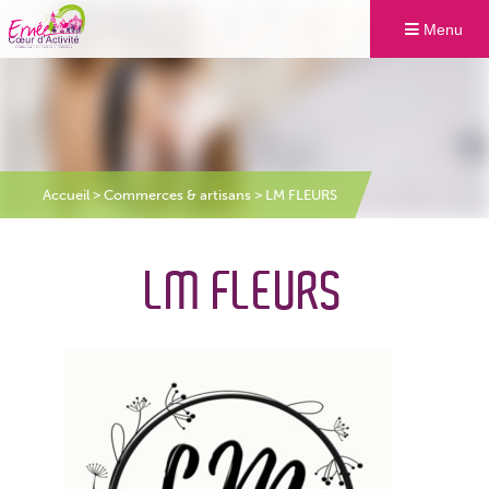
Menu
Accueil
>
Commerces & artisans
>
LM FLEURS
LM FLEURS