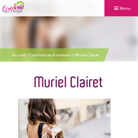
Menu
Accueil
>
Commerces & artisans
>
Muriel Clairet
Muriel Clairet