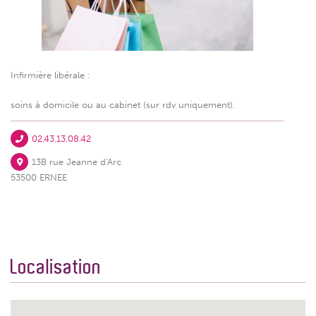
Infirmière libérale :
soins à domicile ou au cabinet (sur rdv uniquement).
02.43.13.08.42
13B rue Jeanne d'Arc
53500 ERNEE
Localisation