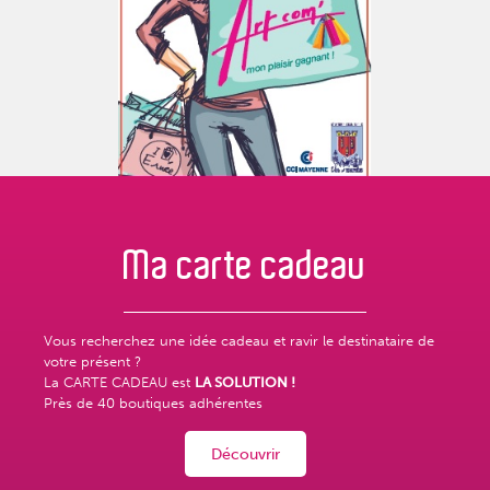
Ma carte
cadeau
Vous recherchez une idée cadeau et ravir le destinataire de
votre présent ?
La CARTE CADEAU est
LA SOLUTION !
Près de
40 boutiques adhérentes
Découvrir