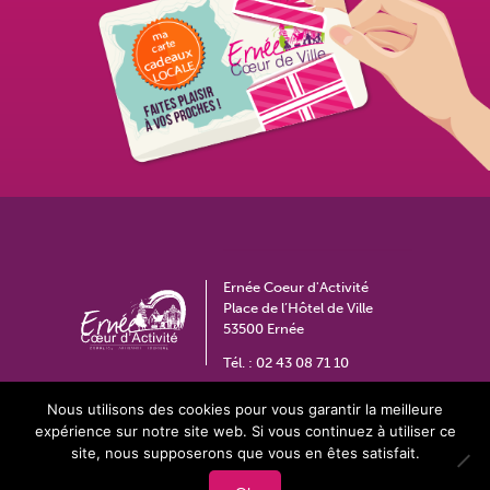
Ernée Coeur d'Activité
Place de l’Hôtel de Ville
53500 Ernée
Tél. :
02 43 08 71 10
coeurdactivite@ville-ernee.fr
Nous utilisons des cookies pour vous garantir la meilleure
expérience sur notre site web. Si vous continuez à utiliser ce
site, nous supposerons que vous en êtes satisfait.
Contact
Espace privé
Plan du site