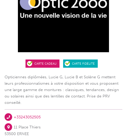
CARTE CADEAU
CARTE FIDÉLITÉ
Opticiennes diplômées, Lucie G, Lucie B et Solène G mettent
leurs professionnalismes à votre disposition et vous proposent
une large gamme de montures : classiques, tendances, design
ou solaires ainsi que des lentilles de contact. Prise de PRV
conseillé.
+33243052505
11 Place Thiers
53500 ERNEE