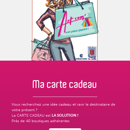
Ma carte
cadeau
Vous recherchez une idée cadeau et ravir le destinataire de
votre présent ?
La CARTE CADEAU est
LA SOLUTION !
Près de
40 boutiques adhérentes