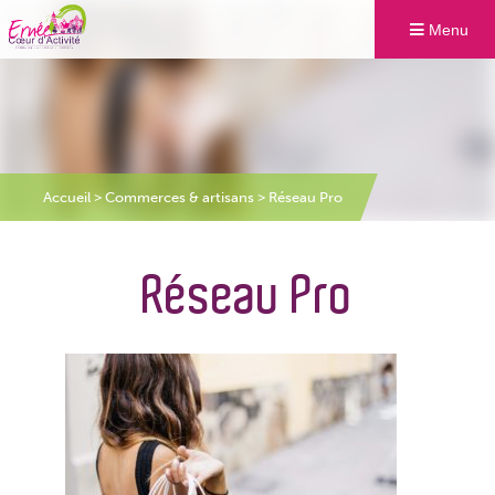
Menu
Accueil
>
Commerces & artisans
>
Réseau Pro
Réseau Pro