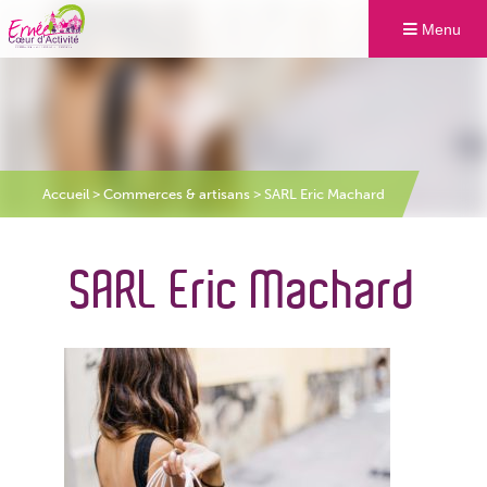
Menu
Accueil
>
Commerces & artisans
>
SARL Eric Machard
SARL Eric Machard