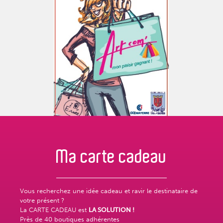
Ma carte
cadeau
Vous recherchez une idée cadeau et ravir le destinataire de
votre présent ?
La CARTE CADEAU est
LA SOLUTION !
Près de
40 boutiques adhérentes