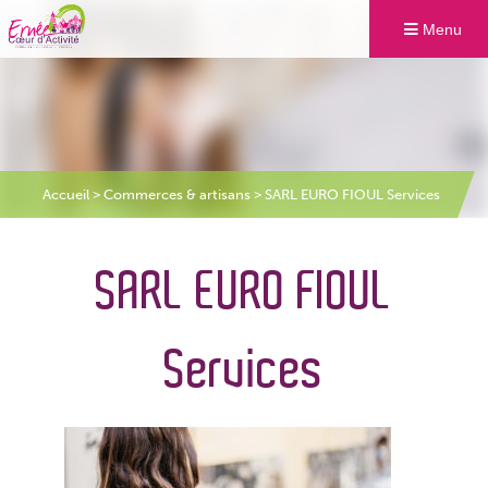
Menu
Accueil
>
Commerces & artisans
>
SARL EURO FIOUL Services
SARL EURO FIOUL
Services