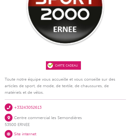
CARTE CADEAU
Toute notre équipe vous accueille et vous conseille sur des
articles de sport, de mode, de textile, de chaussures, de
matériels et de vélos.
+33243052613
Centre commercial les Semondières
53500 ERNEE
Site internet