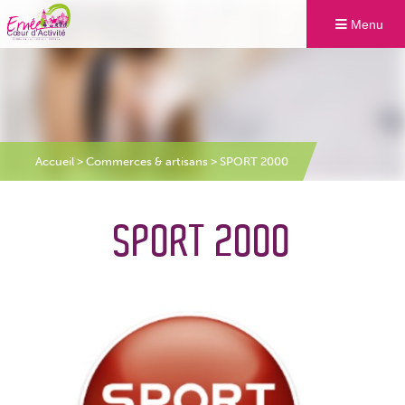
Menu
Accueil
>
Commerces & artisans
>
SPORT 2000
SPORT 2000