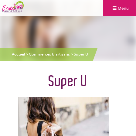
Menu
Accueil
>
Commerces & artisans
>
Super U
Super U