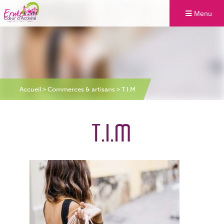
Menu
Accueil
>
Commerces & artisans
>
T.I.M
T.I.M