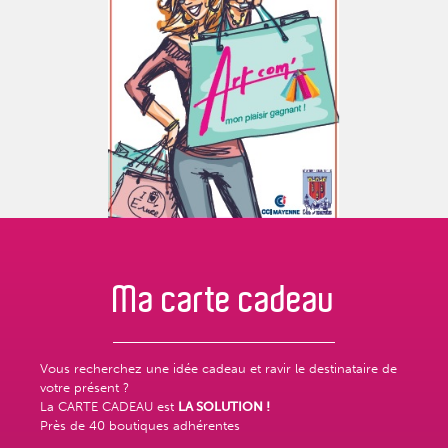
Ma carte
cadeau
Vous recherchez une idée cadeau et ravir le destinataire de
votre présent ?
La CARTE CADEAU est
LA SOLUTION !
Près de
40 boutiques adhérentes