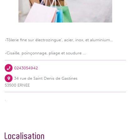
-Tôlerie fine sur électrozingue’, acier, inox, et aluminium...
-Cisaille, poinçonnage, pliage et soudure ...
0243054942
34 rue de Saint Denis de Gastines
53500 ERNEE
.
Localisation