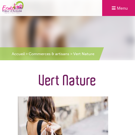
Menu
Accueil
>
Commerces & artisans
>
Vert Nature
Vert Nature