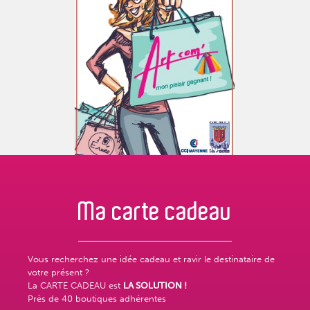
Ma carte
cadeau
Vous recherchez une idée cadeau et ravir le destinataire de
votre présent ?
La CARTE CADEAU est
LA SOLUTION !
Près de
40 boutiques adhérentes