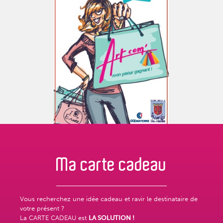
Ma carte
cadeau
Vous recherchez une idée cadeau et ravir le destinataire de
votre présent ?
La CARTE CADEAU est
LA SOLUTION !