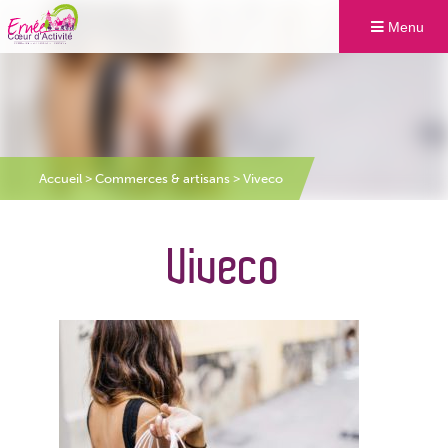
Menu
Accueil
>
Commerces & artisans
>
Viveco
Viveco